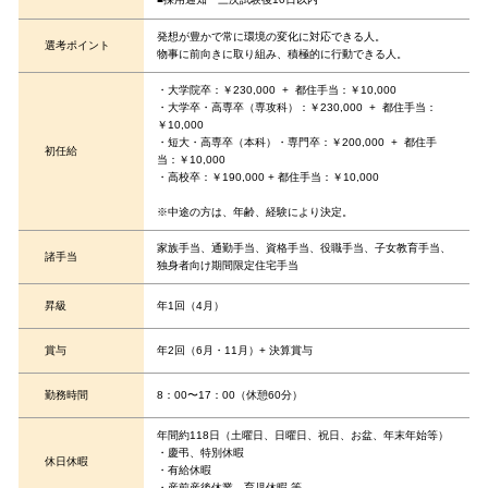
発想が豊かで常に環境の変化に対応できる人。
選考ポイント
物事に前向きに取り組み、積極的に行動できる人。
・大学院卒：￥230,000 + 都住手当：￥10,000
・大学卒・高専卒（専攻科）：￥230,000 + 都住手当：
￥10,000
・短大・高専卒（本科）・専門卒：￥200,000 + 都住手
初任給
当：￥10,000
・高校卒：￥190,000 + 都住手当：￥10,000
※中途の方は、年齢、経験により決定。
家族手当、通勤手当、資格手当、役職手当、子女教育手当、
諸手当
独身者向け期間限定住宅手当
昇級
年1回（4月）
賞与
年2回（6月・11月）+ 決算賞与
勤務時間
8：00〜17：00（休憩60分）
年間約118日（土曜日、日曜日、祝日、お盆、年末年始等）
・慶弔、特別休暇
休日休暇
・有給休暇
・産前産後休業、育児休暇 等