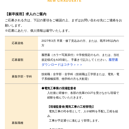
NEW GRADUEATE
【新卒採用】求人のご案内
ご応募される方は、下記の要項をご確認の上、まずはお問い合わせ先にご連絡をお
願いします。
※応募にあたり、個人情報は厳守いたします。
2027年3月 卒業・修了見込みの方、または、既卒3年以内の
応募資格
方
履歴書（カラー写真添付）※学校指定のもの、または、当社
履歴書
応募書類
規定様式をA3印刷し、手書きで記入してください。
ダウンロードはコチラ＞＞＞
技術職：全学部・全学科（技術職は工学部または、電気・電
募集学部・学科
子系積極採用、他学科の方も大歓迎）
◆電気工事業の現場監督者
入社後に研修や、各部の先輩のOJTを受けながら現場で
経験を積んでいただきます。
【現場監督者(電気工事の工程管理)】
電気工事の司令塔として、人や材料を手配し工程を組
み、
工事が予定通りに進むよう管理します。
募集職種