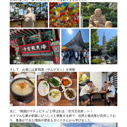
そして、お昼には参鶏湯（サムゲタン）を堪能
次に、“韓国のマチュピチュ”と呼ばれる「甘川文化村」へ！
カラフルな家が斜面にびっしりと密集する村で、住民と観光客が共存してお
り、集落ができた理由や歴史もガイドさんから学びました。