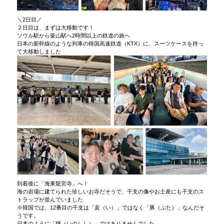
＼2日目／
２日目は、まずは大移動です！
ソウル駅から釜山駅へ2時間以上の鉄道の旅へ
日本の新幹線のような列車の韓国高速鉄道（KTX）に、スーツケースを持っ
て大移動しました
到着後に「海東龍宮寺」へ！
海の岩場に建てられた珍しいお寺だそうで、干支の像やお土産にも干支のス
トラップが並んでいました
※韓国では、12番目の干支は「亥（い）」ではなく「豚（ぶた）」なんだそ
うです。
日本のように「猪（いのしし）」ではありませんでした