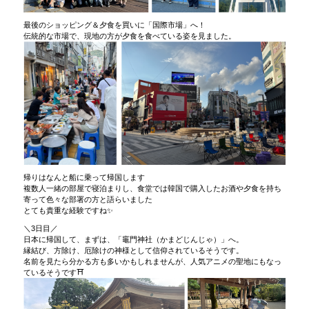
最後のショッピング＆夕食を買いに「国際市場」へ！
伝統的な市場で、現地の方が夕食を食べている姿を見ました。
帰りはなんと船に乗って帰国します
複数人一緒の部屋で寝泊まりし、食堂では韓国で購入したお酒や夕食を持ち
寄って色々な部署の方と語らいました
とても貴重な経験ですね✨
＼3日目／
日本に帰国して、まずは、「竈門神社（かまどじんじゃ）」へ。
縁結び、方除け、厄除けの神様として信仰されているそうです。
名前を見たら分かる方も多いかもしれませんが、人気アニメの聖地にもなっ
ているそうです⛩