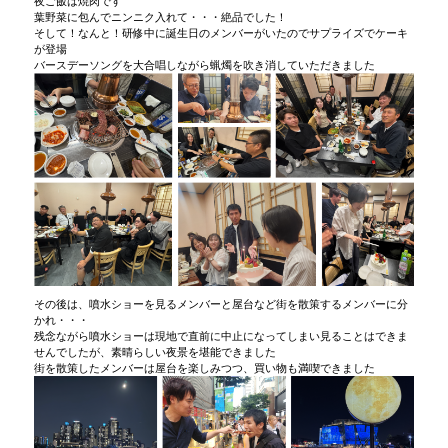
夜ご飯は焼肉です
葉野菜に包んでニンニク入れて・・・絶品でした！
そして！なんと！研修中に誕生日のメンバーがいたのでサプライズでケーキ
が登場
バースデーソングを大合唱しながら蝋燭を吹き消していただきました
その後は、噴水ショーを見るメンバーと屋台など街を散策するメンバーに分
かれ・・・
残念ながら噴水ショーは現地で直前に中止になってしまい見ることはできま
せんでしたが、素晴らしい夜景を堪能できました
街を散策したメンバーは屋台を楽しみつつ、買い物も満喫できました️