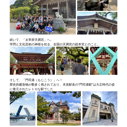
続いて、「太宰府天満宮」へ。
学問と文化芸術の神様を祀る、全国の天満宮の総本宮とのこと。
そして、「門司港（もじこう）」へ！
歴史的建造物が数多く残されており、木造駅舎の“門司港駅”は大正時代の姿
に復元されたレトロな駅でした