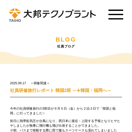
BLOG
社員ブログ
2025.09.17
＜研修関連＞
社員研修旅行レポート 韓国2班 ～✈️韓国・福岡へ～
今年の社員研修旅行の3班目が９月５日（金）から２泊３日で「韓国と福
岡」に行ってきました✨
前日に熱帯低気圧が台風になり、西日本に接近・上陸する予報となりヒヤヒ
ヤしましたが無事に飛行機も飛び出発することができました。
※朝、バスまで移動する際に雨で服もスーツケースも濡れてしまいました