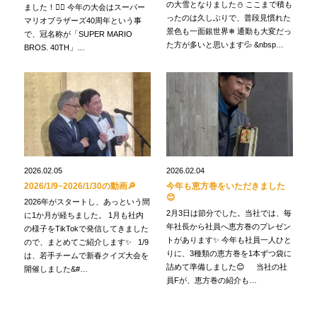
の大雪となりました⛄ ここまで積も
ました！🏃‍♂️ 今年の大会はスーパー
ったのは久しぶりで、普段見慣れた
マリオブラザーズ40周年という事
景色も一面銀世界❄ 通勤も大変だっ
で、冠名称が「SUPER MARIO
た方が多いと思います💦 &nbsp…
BROS. 40TH」…
2026.02.05
2026.02.04
2026/1/9~2026/1/30の動画🔎
今年も恵方巻をいただきました
😊
2026年がスタートし、あっという間
2月3日は節分でした。当社では、毎
に1か月が経ちました。 1月も社内
年社長から社員へ恵方巻のプレゼン
の様子をTikTokで発信してきました
トがあります✨ 今年も社員一人ひと
ので、まとめてご紹介します✨ 1/9
りに、3種類の恵方巻を1本ずつ袋に
は、若手チームで新春クイズ大会を
詰めて準備しました😊 当社の社
開催しました&#…
員Fが、恵方巻の紹介も…