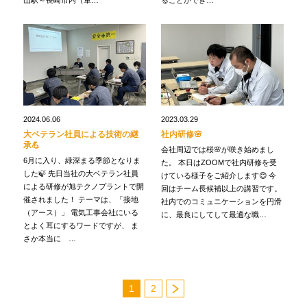
山駅～長崎市内（軍…
ることができ…
2024.06.06
2023.03.29
大ベテラン社員による技術の継
社内研修🌸
承💪
会社周辺では桜🌸が咲き始めまし
6月に入り、緑深まる季節となりま
た。 本日はZOOMで社内研修を受
した🍃 先日当社の大ベテラン社員
けている様子をご紹介します😊 今
による研修が旭テクノプラントで開
回はチーム長候補以上の講習です。
催されました！ テーマは、「接地
社内でのコミュニケーションを円滑
（アース）」 電気工事会社にいる
に、最良にしてして最適な職…
とよく耳にするワードですが、 ま
さか本当に …
1
2