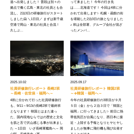
道へ出発しました！ 普段は別々の
って来ました！ 今年の行き先
拠点で働く広島・東北の社員とも合
は……北海道です！ 今回は4班に分
流し、2泊3日の研修旅行がスタート
かれて出発します✨ 札幌・函館の街
しました🤗 ＼1日目／ まずは新千歳
を堪能した2泊3日の旅となりました
空港で岡山・東北の社員と合流！
♪ 班は全部署、グループ会社が混ざ
久しぶ…
ったメンバ…
2025.10.02
2025.09.17
社員研修旅行レポート 長崎2班
社員研修旅行レポート 韓国2班
～長崎・佐世保・福岡へ～
～✈️韓国・福岡へ～
4班に分かれて行った社員研修旅行
今年の社員研修旅行の3班目が９月
も、9/11～9/13の長崎2班で最終班
５日（金）から２泊３日で「韓国と
となります！ 韓国とはまた違っ
福岡」に行ってきました✨ 前日に熱
た、国内現地ならではの歴史と文化
帯低気圧が台風になり、西日本に接
を肌と舌で沢山感じる事が出来まし
近・上陸する予報となりヒヤヒヤし
た ～1日目 いざ長崎軍艦島へ～ 岡
ましたが無事に飛行機も飛び出発す